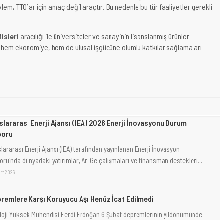
ylem, TTO’lar için amaç değil araçtır. Bu nedenle bu tür faaliyetler gerekli
fisleri
aracılığı ile üniversiteler ve sanayinin lisanslanmış ürünler
 hem ekonomiye, hem de ulusal işgücüne olumlu katkılar sağlamaları
slararası Enerji Ajansı (IEA) 2026 Enerji İnovasyonu Durum
poru
lararası Enerji Ajansı (IEA) tarafından yayınlanan Enerji İnovasyon
oru'nda dünyadaki yatırımlar, Ar-Ge çalışmaları ve finansman destekleri...
rt 2026
remlere Karşı Koruyucu Aşı Henüz İcat Edilmedi
loji Yüksek Mühendisi Ferdi Erdoğan 6 Şubat depremlerinin yıldönümünde