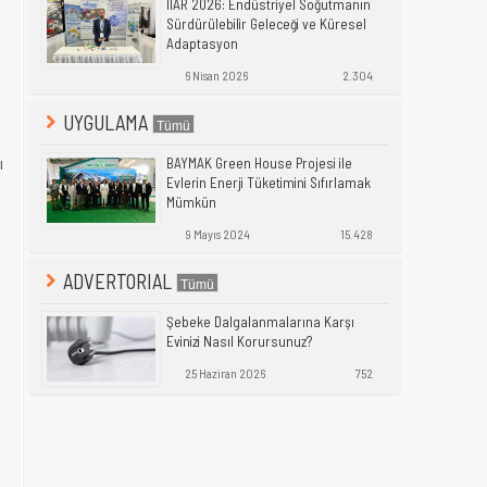
IIAR 2026: Endüstriyel Soğutmanın
Sürdürülebilir Geleceği ve Küresel
Adaptasyon
6 Nisan 2026
2.304
UYGULAMA
ı
BAYMAK Green House Projesi ile
Evlerin Enerji Tüketimini Sıfırlamak
Mümkün
9 Mayıs 2024
15.428
ADVERTORIAL
Şebeke Dalgalanmalarına Karşı
Evinizi Nasıl Korursunuz?
25 Haziran 2026
752