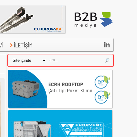

Vİ
İLETİŞİM