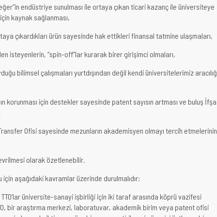
değer”in endüstriye sunulması ile ortaya çıkan ticari kazanç ile üniversiteye
 için kaynak sağlanması,
aya çıkardıkları ürün sayesinde hak ettikleri finansal tatmine ulaşmaları,
 isteyenlerin, “spin-off”lar kurarak birer girişimci olmaları,
yduğu bilimsel çalışmaları yurtdışından değil kendi üniversitelerimiz aracılığ
ının korunması için destekler sayesinde patent sayısın artması ve buluş İfşa
,
ji Transfer Ofisi sayesinde mezunların akademisyen olmayı tercih etmelerinin
vrilmesi olarak özetlenebilir.
u için aşağıdaki kavramlar üzerinde durulmalıdır:
TTO’lar üniversite-sanayi işbirliği için iki taraf arasında köprü vazifesi
TTO, bir araştırma merkezi, laboratuvar, akademik birim veya patent ofisi