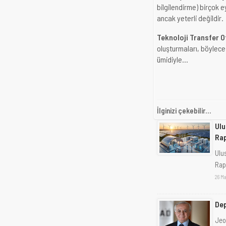
bilgilendirme) birçok e
ancak yeterli değildir.
Teknoloji Transfer O
oluşturmaları, böylece
ümidiyle…
İlginizi çekebilir...
Ulu
Ra
Ulus
Rap
26 Ma
Dep
Jeo