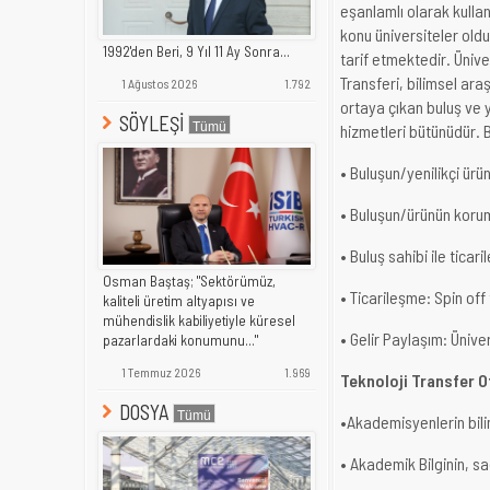
eşanlamlı olarak kullan
konu üniversiteler oldu
1992'den Beri, 9 Yıl 11 Ay Sonra...
tarif etmektedir. Ünive
Transferi, bilimsel ara
1 Ağustos 2026
1.792
ortaya çıkan buluş ve 
SÖYLEŞİ
hizmetleri bütünüdür.
• Buluşun/yenilikçi ürü
• Buluşun/ürünün korum
• Buluş sahibi ile ticar
Osman Baştaş; "Sektörümüz,
• Ticarileşme: Spin off
kaliteli üretim altyapısı ve
mühendislik kabiliyetiyle küresel
• Gelir Paylaşım: Üniver
pazarlardaki konumunu..."
1 Temmuz 2026
1.969
Teknoloji Transfer O
DOSYA
•Akademisyenlerin bili
• Akademik Bilginin, sa