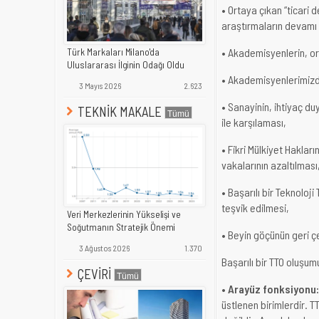
• Ortaya çıkan “ticari 
araştırmaların devamı
• Akademisyenlerin, ort
Türk Markaları Milano'da
Uluslararası İlginin Odağı Oldu
• Akademisyenlerimizden
3 Mayıs 2026
2.623
• Sanayinin, ihtiyaç du
TEKNİK MAKALE
ile karşılaması,
• Fikri Mülkiyet Haklar
vakalarının azaltılması
• Başarılı bir Teknolo
teşvik edilmesi,
Veri Merkezlerinin Yükselişi ve
Soğutmanın Stratejik Önemi
• Beyin göçünün geri çe
3 Ağustos 2026
1.370
Başarılı bir TTO oluşum
ÇEVİRİ
• Arayüz fonksiyonu:
üstlenen birimlerdir. 