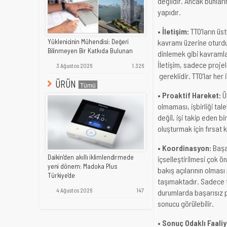
değildir. Ancak bunları
yapıdır.
• İletişim:
TTO’ların üs
Yüklenicinin Mühendisi: Değeri
kavramı üzerine oturduğ
Bilinmeyen Bir Katkıda Bulunan
dinlemek gibi kavramla
İletişim, sadece proje
3 Ağustos 2026
1.326
gereklidir. TTO’lar her 
ÜRÜN
• Proaktif Hareket:
Ül
olmaması, işbirliği tal
değil, işi takip eden bir
oluşturmak için fırsat k
• Koordinasyon:
Başar
Daikin'den akıllı iklimlendirmede
içselleştirilmesi çok ö
yeni dönem: Madoka Plus
bakış açılarının olmas
Türkiye'de
taşımaktadır. Sadece t
4 Ağustos 2026
147
durumlarda başarısız p
sonucu görülebilir.
• Sonuç Odaklı Faaliy