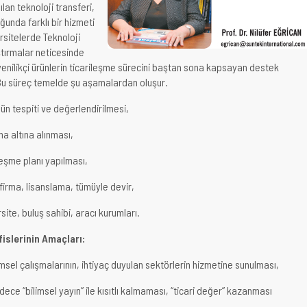
ılan teknoloji transferi,
ğunda farklı bir hizmeti
rsitelerde Teknoloji
ştırmalar neticesinde
yenilikçi ürünlerin ticarileşme sürecini baştan sona kapsayan destek
 Bu süreç temelde şu aşamalardan oluşur.
nün tespiti ve değerlendirilmesi,
a altına alınması,
ileşme planı yapılması,
 firma, lisanslama, tümüyle devir,
site, buluş sahibi, aracı kurumları.
fislerinin Amaçları:
msel çalışmalarının, ihtiyaç duyulan sektörlerin hizmetine sunulması,
dece “bilimsel yayın” ile kısıtlı kalmaması, “ticari değer” kazanması