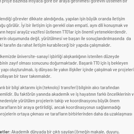
n proje bazında ihtiyaca göre bir araya getirilmesi görevini üstlenen bir
tlendiği görevler dikkate alındığında, yapılan işin büyük oranda iletişim
u görülür. İyi bir iletişim için gerekli olan empati, aynı dili konuşmak ve
rın hepsi arayüz vazifesi üstlenen TTO’lar için önemli yeteneklerdendir.
lerin oluşumunda değil, yürütülmesi ve başarı ile sonuçlandırılmasında da
iki tarafın da rahat iletişim kurabileceği bir yapıda çalışmalıdır.
kemizde üniversite-sanayi işbirliği alışkanlığının istenilen düzeyde
ebinin zayıf olması sonucunu doğurmaktadır. Başarılı TTO için iş bekleyen
 yapı oluşturulmalı, iş dünyası ile yakın ilişkiler içinde çalışılmalı ve projeleri
ollayan bir tavır takınmalıdır.
ılı bir bilgi aktarımı için (teknoloji transferi) bilginin alıcı tarafından
nemlidir. Bu faktörün yanında akademik ve iş hayatının farklı önceliklerinin 
ı nedeniyle yürütülen projelerin takip ve koordinasyonu büyük önem
arafların bir araya getirildiği, ancak koordinasyonun sağlanmadığı
rojelerin ortaya çıkması ve tarafların birbirlerinden daha da uzaklaşması
etler:
Akademik dünyada bir çıktı sayılan (örneğin makale, duyuru,