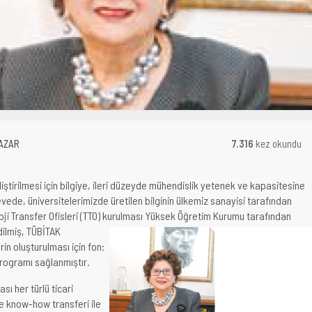
AZAR
7.316
kez okundu
iştirilmesi için bilgiye, ileri düzeyde mühendislik yetenek ve kapasitesine
evede, üniversitelerimizde üretilen bilginin ülkemiz sanayisi tarafından
loji Transfer Ofisleri (TTO) kurulması Yüksek Öğretim Kurumu
tarafından
dilmiş, TÜBİTAK
rin oluşturulması için fon:
rogramı sağlanmıştır.
ı her türlü ticari
 know-how transferi ile